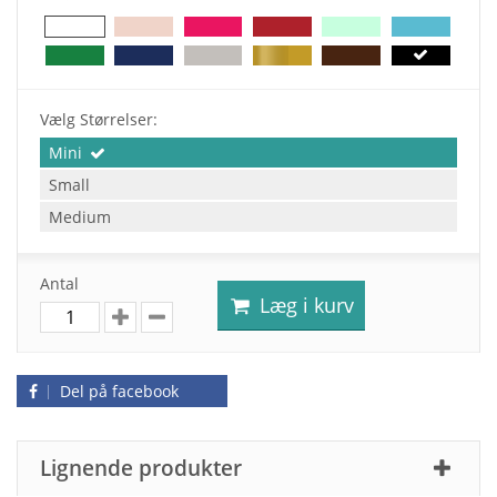
Vælg Størrelser:
Mini
Small
Medium
Antal
Læg i kurv
Del på facebook
Lignende produkter