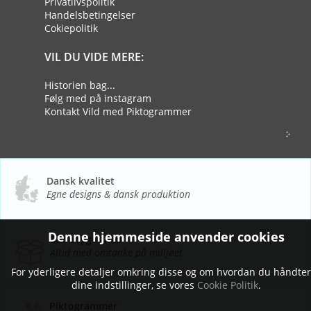
Privatlivspolitik
Handelsbetingelser
Cokiepolitik
VIL DU VIDE MERE:
Historien bag...
Følg med på instagram
Kontakt Vild med Piktogrammer
Dansk kvalitet
Egne designs & dansk produktion
Denne hjemmeside anvender cookies
Bæredygtighed
Altid med omtanke på milijøet
For yderligere detaljer omkring disse og om hvordan du håndte
dine indstillinger, se vores
Cookie Politik
.
Piktogrammer