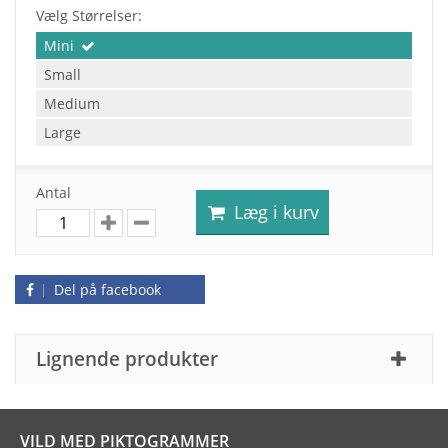
Vælg Størrelser:
Mini
Small
Medium
Large
Antal
Læg i kurv
Del på facebook
Lignende produkter
VILD MED PIKTOGRAMMER