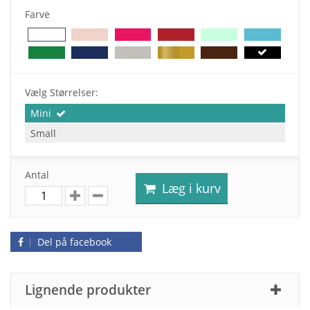
Farve
Vælg Størrelser:
Mini
Small
Antal
Læg i kurv
Del på facebook
Lignende produkter