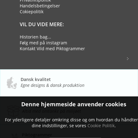
Handelsbetingelser
Cokiepolitik
VIL DU VIDE MERE:
Historien bag...
Følg med på instagram
Kontakt Vild med Piktogrammer
Dansk kvalitet
Egne designs & dansk produktion
Denne hjemmeside anvender cookies
Bæredygtighed
Altid med omtanke på milijøet
For yderligere detaljer omkring disse og om hvordan du håndte
dine indstillinger, se vores
Cookie Politik
.
Piktogrammer