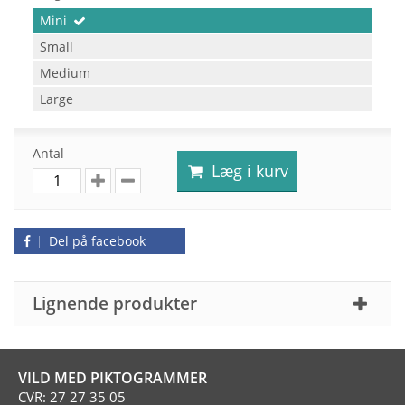
Mini
Small
Medium
Large
Antal
Læg i kurv
Del på facebook
Lignende produkter
VILD MED PIKTOGRAMMER
CVR: 27 27 35 05