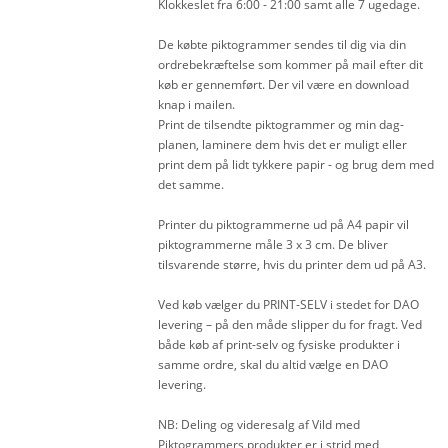
Klokkeslet fra 6:00 - 21:00 samt alle 7 ugedage.
De købte piktogrammer sendes til dig via din
ordrebekræftelse som kommer på mail efter dit
køb er gennemført. Der vil være en download
knap i mailen.
Print de tilsendte piktogrammer og min dag-
planen, laminere dem hvis det er muligt eller
print dem på lidt tykkere papir - og brug dem med
det samme.
Printer du piktogrammerne ud på A4 papir vil
piktogrammerne måle 3 x 3 cm. De bliver
tilsvarende større, hvis du printer dem ud på A3.
Ved køb vælger du PRINT-SELV i stedet for DAO
levering – på den måde slipper du for fragt. Ved
både køb af print-selv og fysiske produkter i
samme ordre, skal du altid vælge en DAO
levering.
NB: Deling og videresalg af Vild med
Piktogrammers produkter er i strid med