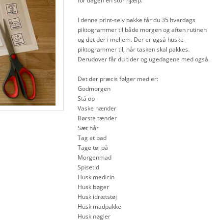
for dagen en stor hjælp.
I denne print-selv pakke får du 35 hverdags
piktogrammer til både morgen og aften rutinen
og det der i mellem. Der er også huske-
piktogrammer til, når tasken skal pakkes.
Derudover får du tider og ugedagene med også.
Det der præcis følger med er:
Godmorgen
Stå op
Vaske hænder
Børste tænder
Sæt hår
Tag et bad
Tage tøj på
Morgenmad
Spisetid
Husk medicin
Husk bøger
Husk idrætstøj
Husk madpakke
Husk nøgler