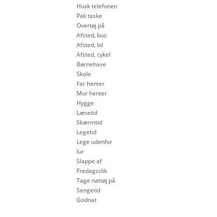
Husk telefonen
Pak taske
Overtøj på
Afsted, bus
Afsted, bil
Afsted, cykel
Børnehave
Skole
Far henter
Mor henter
Hygge
Læsetid
Skærmtid
Legetid
Lege udenfor
lur
Slappe af
Fredagsslik
Tage nattøj på
Sengetid
Godnat